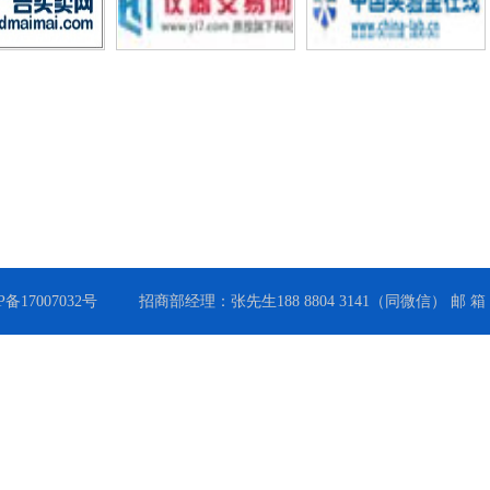
P备17007032号
招商部经理：张先生188 8804 3141（同微信） 邮 箱：zhong