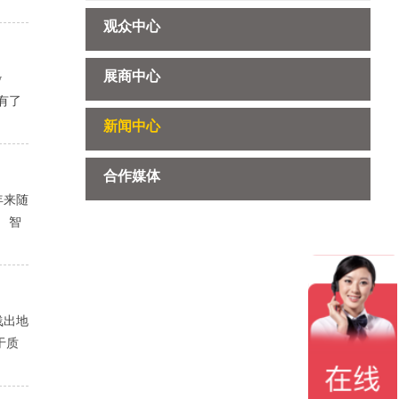
观众中心
展商中心
w
备有了
新闻中心
合作媒体
年来随
 智
浅出地
于质