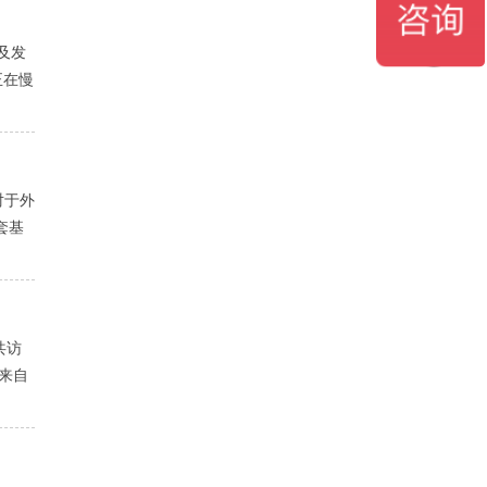
及发
正在慢
对于外
套基
共访
者来自